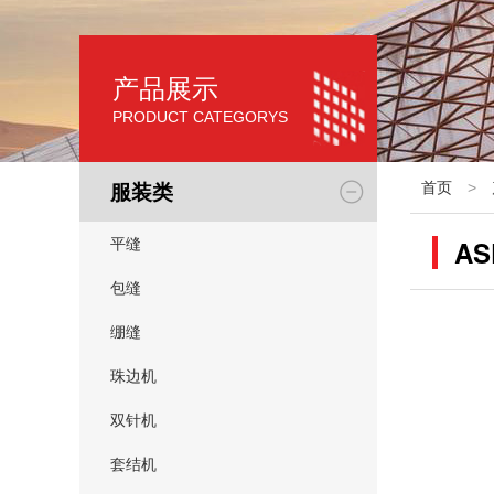
产品展示
PRODUCT CATEGORYS
服装类
首页
>
AS
平缝
包缝
绷缝
珠边机
双针机
套结机